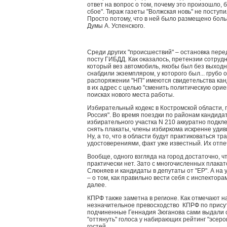
ответ на вопрос о том, почему это произошло,
сбое". Тираж газеты "Волжская новь" не поступ
Просто потому, что в ней было размещено бол
Думы А. Успенского.
Среди других "происшествий" – остановка пер
посту ГИБДД. Как оказалось, претензии сотрудн
который вез автомобиль, якобы был без выход
снабдили экземпляром, у которого был... грубо
распоряжении "НП" имеются свидетельства канд
в их адрес с целью "сменить политическую ори
поисках нового места работы.
Избирательный кодекс в Костромской области, п
Россия". Во время поездки по районам кандида
избирательного участка N 210 аккуратно подкле
снять плакаты, члены избиркома искренне удивил
Ну, а то, что в области будут практиковаться
удостоверениями, факт уже известный. Их отпе
Вообще, одного взгляда на город достаточно, ч
практически нет. Зато с многочисленных плака
Слюняев и кандидаты в депутаты от "ЕР". А н
– о том, как правильно вести себя с инспектора
далее.
КПРФ также заметна в регионе. Как отмечают н
незначительное превосходство КПРФ по присут
подчиненные Геннадия Зюганова сами выдали 
"оттянуть" голоса у набирающих рейтинг "эсер
гостей.