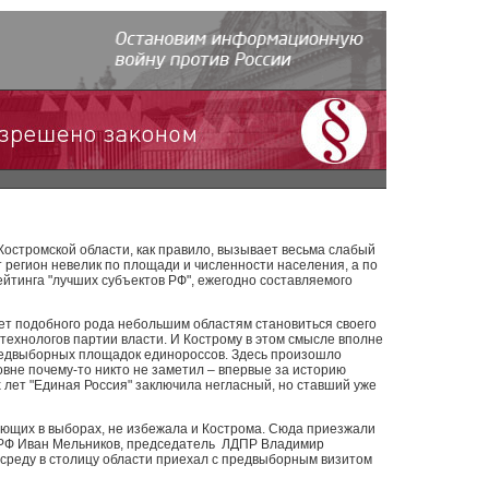
остромской области, как правило, вызывает весьма слабый
 регион невелик по площади и численности населения, а по
ейтинга "лучших субъектов РФ", ежегодно составляемого
ет подобного рода небольшим областям становиться своего
ехнологов партии власти. И Кострому в этом смысле вполне
редвыборных площадок единороссов. Здесь произошло
вне почему-то никто не заметил – впервые за историю
лет "Единая Россия" заключила негласный, но ставший уже
ующих в выборах, не избежала и Кострома. Сюда приезжали
ПРФ Иван Мельников, председатель ЛДПР Владимир
 среду в столицу области приехал с предвыборным визитом