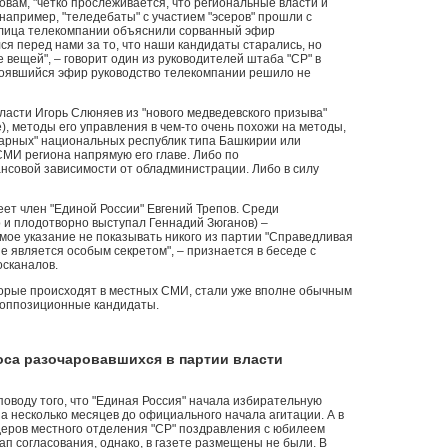
овам, "четко прослеживается, что региональные власти и
 например, "теледебаты" с участием "эсеров" прошли с
лица телекомпании объяснили сорванный эфир
ся перед нами за то, что наши кандидаты старались, но
е вещей", – говорит один из руководителей штаба "СР" в
стоявшийся эфир руководство телекомпании решило не
бласти Игорь Слюняев из "нового медведевского призыва"
), методы его управления в чем-то очень похожи на методы,
арных" национальных республик типа Башкирии или
СМИ региона напрямую его главе. Либо по
нсовой зависимости от обладминистрации. Либо в силу
еет член "Единой России" Евгений Трепов. Среди
о и плодотворно выступал Геннадий Зюганов) –
мое указание не показывать никого из партии "Справедливая
 не является особым секретом", – признается в беседе с
осканалов.
оторые происходят в местных СМИ, стали уже вполне обычным
 оппозиционные кандидаты.
оса разочаровавшихся в партии власти
поводу того, что "Единая Россия" начала избирательную
 за несколько месяцев до официального начала агитации. А в
деров местного отделения "СР" поздравления с юбилеем
ап согласования, однако, в газете размещены не были. В