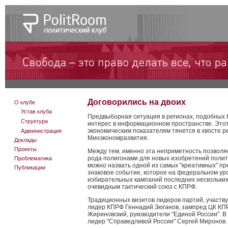
Договорились на двоих
О клубе
Устав клуба
Предвыборная ситуация в регионах, подобных К
Структура
интерес в информационном пространстве. Этот
экономическим показателям тянется в хвосте р
Администрация
Минэкономразвития.
Доклады
Проекты
Между тем, именно эта неприметность позволя
рода полигонами для новых изобретений политт
Проблематика
можно назвать одной из самых "креативных" п
Публикации
знаковое событие, которое на федеральном уро
избирательных кампаний последних нескольких 
очевидным тактический союз с КПРФ.
Традиционных визитов лидеров партий, участв
лидер КПРФ Геннадий Зюганов, зампред ЦК К
Жириновский, руководители "Единой России". В
лидер "Справедливой России" Сергей Миронов.