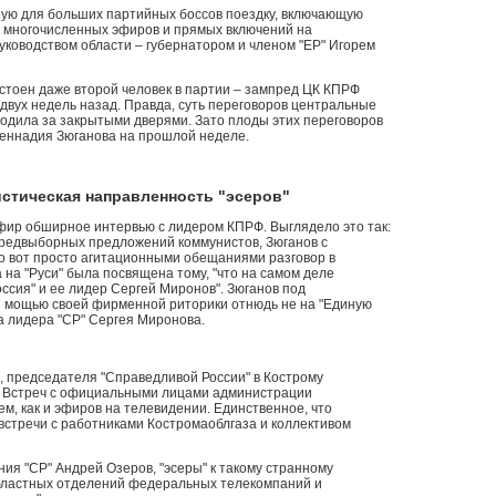
ую для больших партийных боссов поездку, включающую
 многочисленных эфиров и прямых включений на
руководством области – губернатором и членом "ЕР" Игорем
стоен даже второй человек в партии – зампред ЦК КПРФ
двух недель назад. Правда, суть переговоров центральные
ходила за закрытыми дверями. Зато плоды этих переговоров
Геннадия Зюганова на прошлой неделе.
стическая направленность "эсеров"
эфир обширное интервью с лидером КПРФ. Выглядело это так:
редвыборных предложений коммунистов, Зюганов с
ко вот просто агитационными обещаниями разговор в
 на "Руси" была посвящена тому, "что на самом деле
ссия" и ее лидер Сергей Миронов". Зюганов под
й мощью своей фирменной риторики отнюдь не на "Единую
на лидера "СР" Сергея Миронова.
е, председателя "Справедливой России" в Кострому
". Встреч с официальными лицами администрации
ем, как и эфиров на телевидении. Единственное, что
 встречи с работниками Костромаоблгаза и коллективом
ния "СР" Андрей Озеров, "эсеры" к такому странному
бластных отделений федеральных телекомпаний и