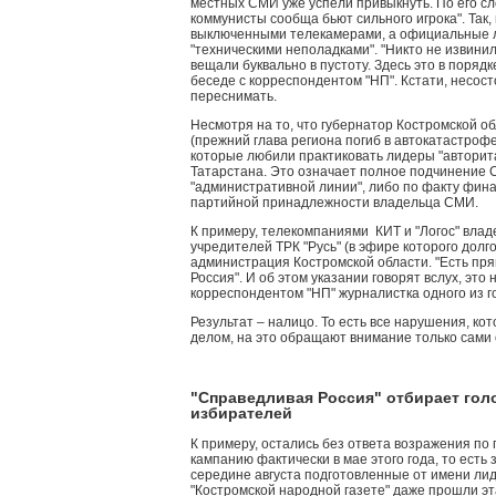
местных СМИ уже успели привыкнуть. По его сл
коммунисты сообща бьют сильного игрока". Так,
выключенными телекамерами, а официальные 
"техническими неполадками". "Никто не извинил
вещали буквально в пустоту. Здесь это в порядк
беседе с корреспондентом "НП". Кстати, несо
переснимать.
Несмотря на то, что губернатор Костромской о
(прежний глава региона погиб в автокатастрофе
которые любили практиковать лидеры "авторит
Татарстана. Это означает полное подчинение 
"административной линии", либо по факту фина
партийной принадлежности владельца СМИ.
К примеру, телекомпаниями КИТ и "Логос" влад
учредителей ТРК "Русь" (в эфире которого долг
администрация Костромской области. "Есть пря
Россия". И об этом указании говорят вслух, это
корреспондентом "НП" журналистка одного из г
Результат – налицо. То есть все нарушения, к
делом, на это обращают внимание только сами
"Справедливая Россия" отбирает гол
избирателей
К примеру, остались без ответа возражения по 
кампанию фактически в мае этого года, то есть
середине августа подготовленные от имени ли
"Костромской народной газете" даже прошли эт