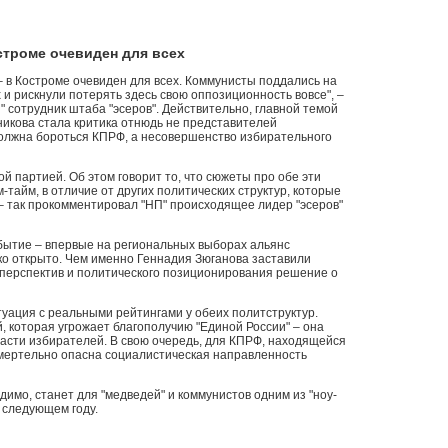
строме очевиден для всех
– в Костроме очевиден для всех. Коммунисты поддались на
и рискнули потерять здесь свою оппозиционность вовсе", –
" сотрудник штаба "эсеров". Действительно, главной темой
икова стала критика отнюдь не представителей
должна бороться КПРФ, а несовершенство избирательного
й партией. Об этом говорит то, что сюжеты про обе эти
-тайм, в отличие от других политических структур, которые
– так прокомментировал "НП" происходящее лидер "эсеров"
бытие – впервые на региональных выборах альянс
ко открыто. Чем именно Геннадия Зюганова заставили
 перспектив и политического позиционирования решение о
туация с реальными рейтингами у обеих политструктур.
, которая угрожает благополучию "Единой России" – она
ласти избирателей. В свою очередь, для КПРФ, находящейся
смертельно опасна социалистическая направленность
идимо, станет для "медведей" и коммунистов одним из "ноу-
 следующем году.