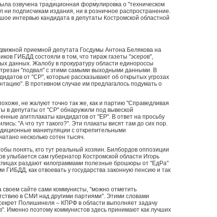
 была озвучена традиционная формулировка о "техническом
ил ни подписчикам издания, ни в розничное распространение.
ьшое интервью кандидата в депутаты Костромской областной
едвижной приемной депутата Госдумы Антона Белякова на
иков ГИБДД состояли в том, что тираж газеты "эсеров",
ных данных. Жалобу в прокуратуру области единороссы
 отрезан "подвал" с этими самыми выходными данными. В
идатов от "СР", которые рассказывают об открытых угрозах
ентацию". В противном случае им предлагалось подумать о
охоже, не жалуют точно так же, как и партию "Справедливая
ты в депутаты от "СР" обнаружили под вывеской
енные агитплакаты кандидатов от "ЕР". В ответ на просьбу
ись: "А что тут такого?". Эти плакаты висят там до сих пор.
 традиционные манипуляции с открепительными
чатано несколько сотен тысяч.
тобы понять, кто тут реальный хозяин. Билбордов оппозиции
тов улыбается сам губернатор Костромской области Игорь
а улицах раздают килограммами полезные брошюры от "ЕдРа"
ми ГИБДД, как отвоевать у государства законную пенсию и так
а своем сайте сами коммунисты, "можно отметить
ствию в СМИ над другими партиями". Этими словами
секрет Полишинеля – КПРФ в области выполняет задачу
ов". Именно поэтому коммунистов здесь принимают как лучших