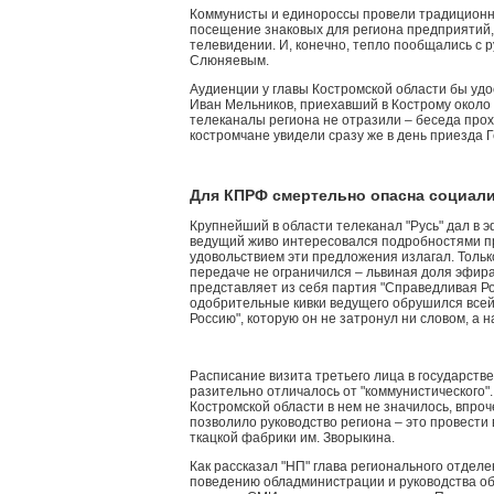
Коммунисты и единороссы провели традиционн
посещение знаковых для региона предприятий,
телевидении. И, конечно, тепло пообщались с 
Слюняевым.
Аудиенции у главы Костромской области бы удо
Иван Мельников, приехавший в Кострому около 
телеканалы региона не отразили – беседа про
костромчане увидели сразу же в день приезда 
Для КПРФ смертельно опасна социали
Крупнейший в области телеканал "Русь" дал в 
ведущий живо интересовался подробностями п
удовольствием эти предложения излагал. Толь
передаче не ограничился – львиная доля эфира
представляет из себя партия "Справедливая Ро
одобрительные кивки ведущего обрушился все
Россию", которую он не затронул ни словом, а 
Расписание визита третьего лица в государств
разительно отличалось от "коммунистического
Костромской области в нем не значилось, впроч
позволило руководство региона – это провести
ткацкой фабрики им. Зворыкина.
Как рассказал "НП" глава регионального отделе
поведению обладминистрации и руководства о