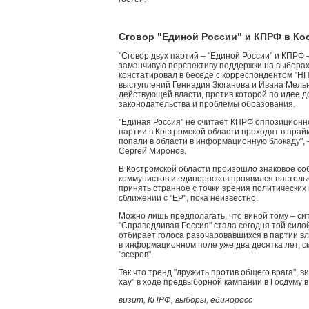
Сговор "Единой России" и КПРФ в Ко
"Сговор двух партий – "Единой России" и КПРФ 
заманчивую перспективу поддержки на выборах 
констатировал в беседе с корреспондентом "НП
выступлений Геннадия Зюганова и Ивана Мельн
действующей власти, против которой по идее 
законодательства и проблемы образования.
"Единая Россия" не считает КПРФ оппозиционно
партии в Костромской области проходят в прайм
попали в области в информационную блокаду", 
Сергей Миронов.
В Костромской области произошло знаковое со
коммунистов и единороссов проявился настоль
принять странное с точки зрения политических
сближении с "ЕР", пока неизвестно.
Можно лишь предполагать, что виной тому – си
"Справедливая Россия" стала сегодня той силой
отбирает голоса разочаровавшихся в партии в
в информационном поле уже два десятка лет, 
"эсеров".
Так что тренд "дружить против общего врага", в
хау" в ходе предвыборной кампании в Госдуму в
визит, КПРФ, выборы, единоросс