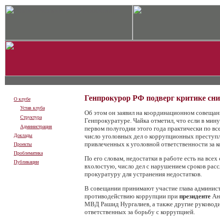
Генпрокурор РФ подверг критике сни
О клубе
Устав клуба
Об этом он заявил на координационном совещан
Структура
Генпрокуратуре. Чайка отметил, что если в мину
Администрация
первом полугодии этого года практически по в
Доклады
число уголовных дел о коррупционных преступл
привлеченных к уголовной ответственности за к
Проекты
Проблематика
По его словам, недостатки в работе есть на все
Публикации
вхолостую, число дел с нарушением сроков расс
прокуратуру для устранения недостатков.
В совещании принимают участие глава админист
противодействию коррупции при
президенте
Ан
МВД Рашид Нургалиев, а также другие руководи
ответственных за борьбу с коррупцией.