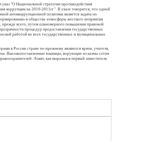
л указ "О Национальной стратегии противодействия
я коррупции на 2010-2011гг.". В указе говорится, что одной
енной антикоррупционной политики является задача по
формированию в обществе атмосферы жесткого неприятия
я, прежде всего, путем планомерного повышения правовой
 прозрачности процедур предоставления государственных
ической работой во всех государственных и муниципальных
рами в России стране по-прежнему являются врачи, учителя,
ича. Высокопоставленные взаимцы, ворующие из казны сотни
равоохранителей. Ловят, как выразился первый заместитель