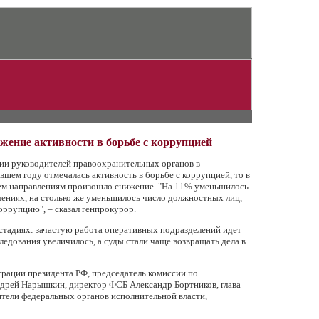
жение активности в борьбе с коррупцией
ии руководителей правоохранительных органов в
вшем году отмечалась активность в борьбе с коррупцией, то в
сем направлениям произошло снижение. "На 11% уменьшилось
ениях, на столько же уменьшилось число должностных лиц,
оррупцию", – сказал генпрокурор.
х стадиях: зачастую работа оперативных подразделений идет
ледования увеличилось, а суды стали чаще возвращать дела в
рации президента РФ, председатель комиссии по
дрей Нарышкин, директор ФСБ Александр Бортников, глава
тели федеральных органов исполнительной власти,