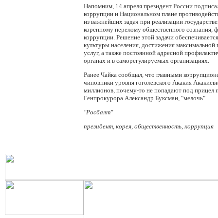
Напомним, 14 апреля президент России подписа
коррупции и Национальном плане противодействи
из важнейших задач при реализации государств
коренному перелому общественного сознания, 
коррупции. Решение этой задачи обеспечиваетс
культуры населения, достижения максимальной
услуг, а также постоянной адресной профилакт
органах и в саморегулируемых организациях.
Ранее Чайка сообщал, что главными коррупционе
чиновники уровня гоголевского Акакия Акакиев
миллионов, почему-то не попадают под прицел п
Генпрокурора Александр Буксман, "мелочь".
"Росбалт"
президент, корея, общественность, коррупция