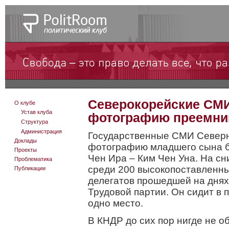
Северокорейские СМИ
О клубе
Устав клуба
фотографию преемни
Структура
Администрация
Государственные СМИ Северн
Доклады
фотографию младшего сына б
Проекты
Чен Ира – Ким Чен Уна. На с
Проблематика
среди 200 высокопоставленны
Публикации
делегатов прошедшей на дня
Трудовой партии. Он сидит в п
одно место.
В КНДР до сих пор нигде не о