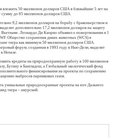
 вложить 50 миллионов долларов США в ближайшие 5 лет на
ту сумму до 85 миллионов долларов США.
льно 9,2 миллионов долларов на борьбу с браконьерством и
 выделит дополнительно 17,2 миллионов долларов на защиту
 и Вьетнаме. Леонардо Ди Каприо объявил о пожертвовании в 1
WWF. Общество сохранения диких животных (WCS) в
хране тигра как минимум 50 миллионов долларов США.
гровый форум, созданная в 1993 году в Нью-Дели, выделит
в Непале.
тавить кредиты на природоохранную работу в 100 миллионов
лу, Бутану и Бангладеш, а Глобальный экологический фонд
дополнительного финансирования на проекты по сохранению
кращению выбросов парниковых газов.
ать уникальные природоохранные проекты на юге Дальнего
вид тигра – амурский.