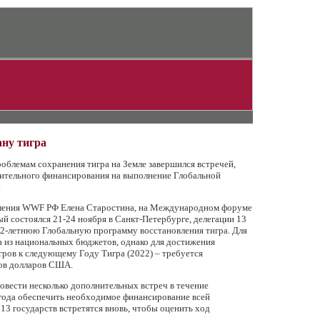
ну тигра
блемам сохранения тигра на Земле завершился встречей,
ительного финансирования на выполнение Глобальной
.
деления WWF РФ Елена Старостина, на Международном форуме
ый состоялся 21-24 ноября в Санкт-Петербурге, делегации 13
12-летнюю Глобальную программу восстановления тигра. Для
ва из национальных бюджетов, однако для достижения
гров к следующему Году Тигра (2022) – требуется
ов долларов США.
вести несколько дополнительных встреч в течение
года обеспечить необходимое финансирование всей
13 государств встретятся вновь, чтобы оценить ход