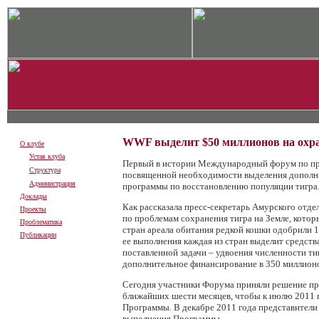
WWF выделит $50 миллионов на охра
О клубе
Устав клуба
Первый в истории Международный форум по про
Структура
посвященной необходимости выделения дополн
Администрация
программы по восстановлению популяции тигра
Доклады
Как рассказала пресс-секретарь Амурского от
Проекты
по проблемам сохранения тигра на Земле, котор
Проблематика
стран ареала обитания редкой кошки одобрили 
Публикации
ее выполнения каждая из стран выделит средст
поставленной задачи – удвоения численности ти
дополнительное финансирование в 350 миллион
Сегодня участники Форума приняли решение про
ближайших шести месяцев, чтобы к июлю 2011 
Программы. В декабре 2011 года представители 
выполнения Программы.