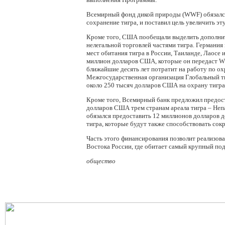
Всемирный фонд дикой природы (WWF) обязался
сохранение тигра, и поставил цель увеличить э
Кроме того, США пообещали выделить дополните
нелегальной торговлей частями тигра. Германия
мест обитания тигра в России, Таиланде, Лаосе
миллион долларов США, которые он передаст 
ближайшие десять лет потратит на работу по о
Межгосударственная организация Глобальный ти
около 250 тысяч долларов США на охрану тигра 
Кроме того, Всемирный банк предложил предос
долларов США трем странам ареала тигра – Непа
обязался предоставить 12 миллионов долларов 
тигра, которые будут также способствовать со
Часть этого финансирования позволит реализов
Востока России, где обитает самый крупный под
общество